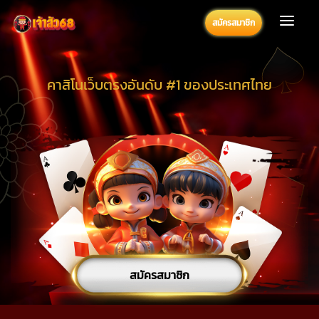
สมัครสมาชิก
คาสิโนเว็บตรงอันดับ #1 ของประเทศไทย
สมัครสมาชิก