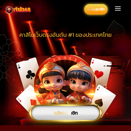
สมัครสมาชิก
คาสิโนเว็บตรงอันดับ #1 ของประเทศไทย
สมัครสมาชิก