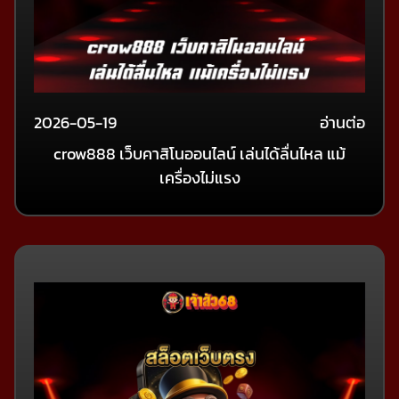
2026-05-19
อ่านต่อ
crow888 เว็บคาสิโนออนไลน์ เล่นได้ลื่นไหล แม้
เครื่องไม่แรง