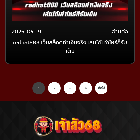
2026-05-19
อ่านต่อ
redhat888 เว็บสล็อตทำเงินจริง เล่นได้เท่าไหร่ก็รับ
เต็ม
1
2
…
6
ถัดไป