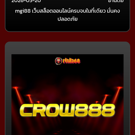
2026-05-20
อ่านต่อ
mgi88 เว็บสล็อตออนไลน์ครบจบในที่เดียว มั่นคง
ปลอดภัย