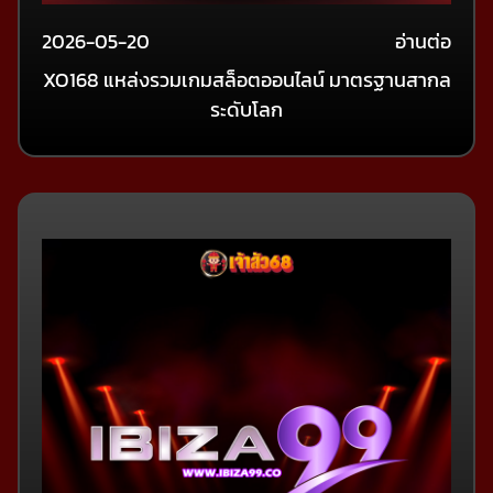
2026-05-20
อ่านต่อ
XO168 แหล่งรวมเกมสล็อตออนไลน์ มาตรฐานสากล
ระดับโลก