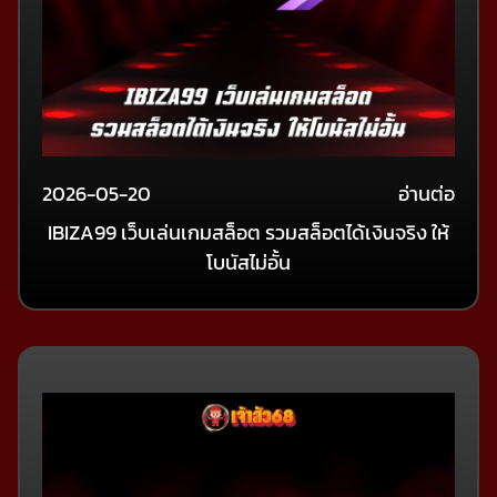
2026-05-20
อ่านต่อ
IBIZA99 เว็บเล่นเกมสล็อต รวมสล็อตได้เงินจริง ให้
โบนัสไม่อั้น