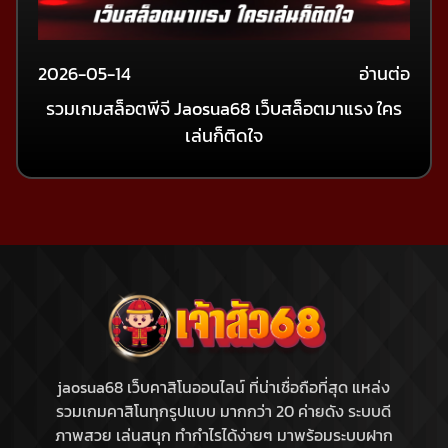
2026-05-14
อ่านต่อ
รวมเกมสล็อตพีจี Jaosua68 เว็บสล็อตมาแรง ใคร
เล่นก็ติดใจ
jaosua68 เว็บคาสิโนออนไลน์ ที่น่าเชื่อถือที่สุด แหล่ง
รวมเกมคาสิโนทุกรูปแบบ มากกว่า 20 ค่ายดัง ระบบดี
ภาพสวย เล่นสนุก ทำกำไรได้ง่ายๆ มาพร้อมระบบฝาก