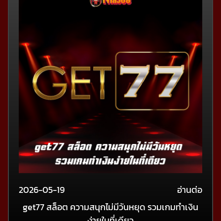
2026-05-19
อ่านต่อ
get77 สล็อต ความสนุกไม่มีวันหยุด รวมเกมทำเงิน
ง่ายในที่เดียว