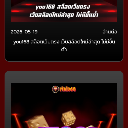
2026-05-19
อ่านต่อ
you168 สล็อตเว็บตรง เว็บสล็อตใหม่ล่าสุด ไม่มีขั้น
ต่ำ