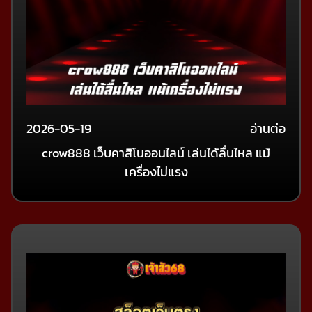
2026-05-19
อ่านต่อ
crow888 เว็บคาสิโนออนไลน์ เล่นได้ลื่นไหล แม้
เครื่องไม่แรง