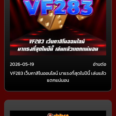
2026-05-19
อ่านต่อ
VF283 เว็บคาสิโนออนไลน์ มาแรงที่สุดในปีนี้ เล่นแล้ว
แตกแน่นอน