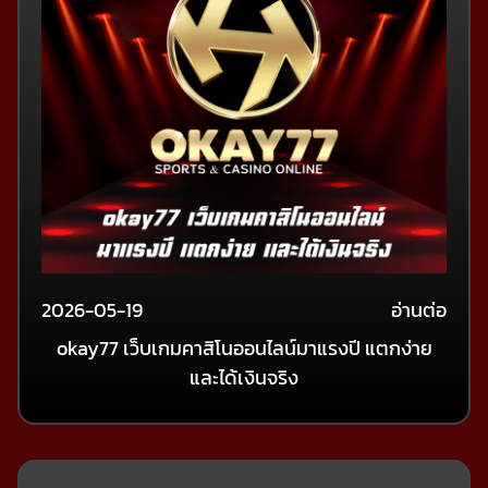
2026-05-19
อ่านต่อ
okay77 เว็บเกมคาสิโนออนไลน์มาแรงปี แตกง่าย
และได้เงินจริง